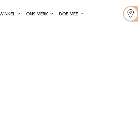
WINKEL
ONS MERK
DOE MEE
oint de Bout
ndon – Long A