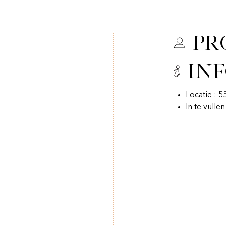
Pr
In
Locatie : 
In te vulle