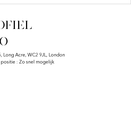
ofiel
fo
55, Long Acre, WC2 9JL, London
n positie : Zo snel mogelijk