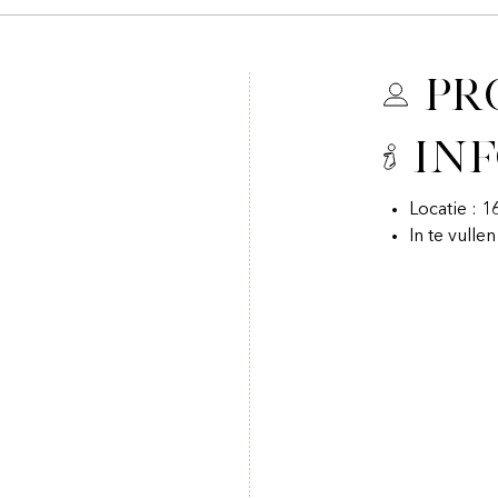
Pr
In
Locatie : 1
In te vulle