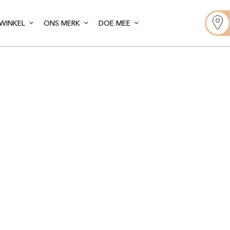
WINKEL
ONS MERK
DOE MEE
oint de Bout
aris – Huchet