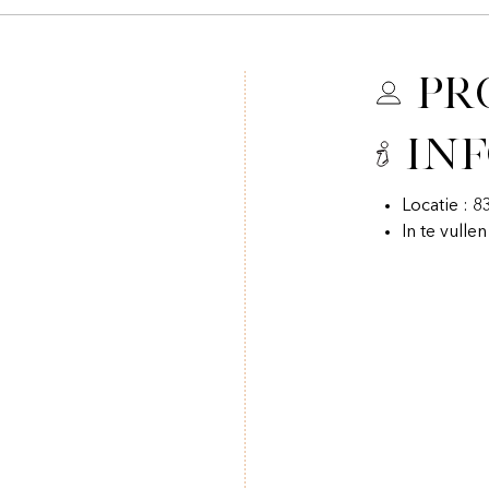
Pr
In
Locatie : 8
In te vulle