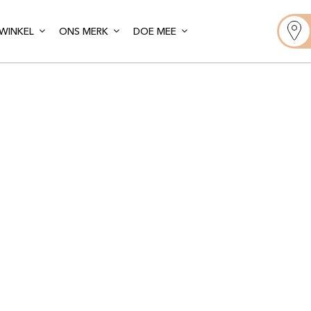
WINKEL
ONS MERK
DOE MEE
Gelato Artis
is – Quai de V