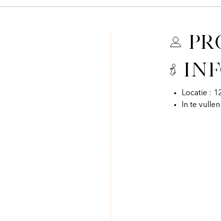
Pr
In
Locatie : 1
In te vulle