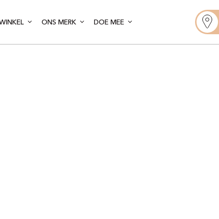
WINKEL
ONS MERK
DOE MEE
Gelato Artis
ris – Sacré Co