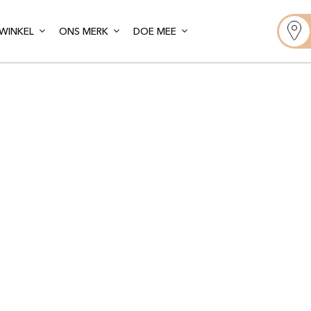
WINKEL
ONS MERK
DOE MEE
Gelato Artis
aris – Souffl