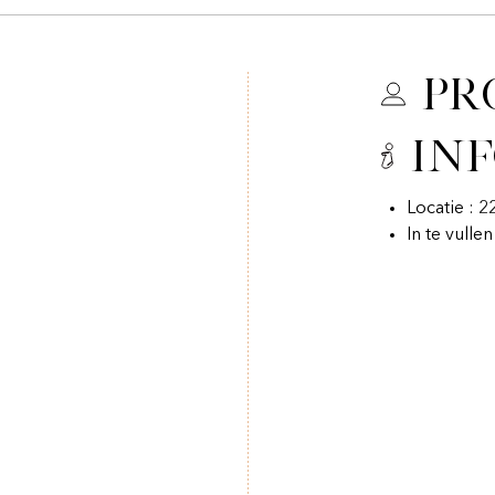
Pr
In
Locatie : 2
In te vulle