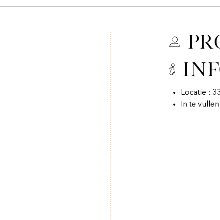
Pr
In
Locatie : 
In te vulle