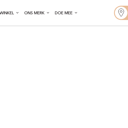
WINKEL
ONS MERK
DOE MEE
Gelato Artis
ncisco – Gran