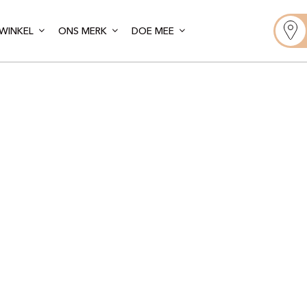
WINKEL
ONS MERK
DOE MEE
oint de Bout
lla – Plaza 