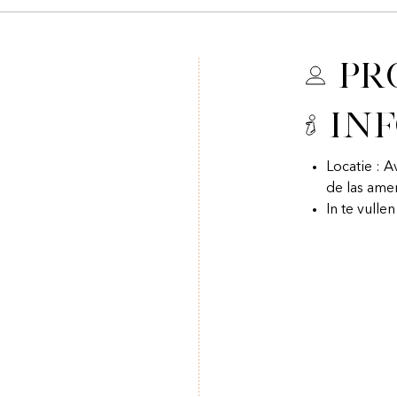
Pr
In
Locatie : A
de las ame
In te vulle