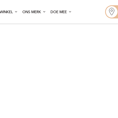
WINKEL
ONS MERK
DOE MEE
Gelato Artis
ife – Las Am