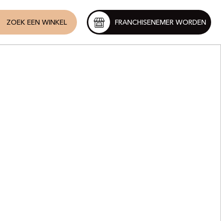
ZOEK EEN WINKEL
FRANCHISENEMER WORDEN
utique
tole