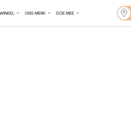
WINKEL
ONS MERK
DOE MEE
nsable de Bo
louse – Capi