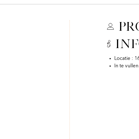
Pr
In
Locatie : 
In te vulle