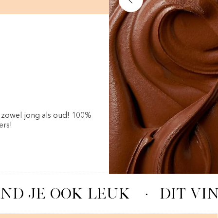
ij zowel jong als oud! 100%
ers!
IND JE OOK LEUK
·
DIT VIN