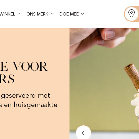
WINKEL
ONS MERK
DOE MEE
le voor
rs
s, geserveerd met
es en huisgemaakte