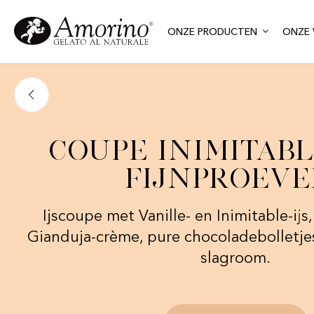
ONZE PRODUCTEN
ONZE 
Coupe Inimitab
fijnproeve
Ijscoupe met Vanille- en Inimitable-ij
Gianduja-crème, pure chocoladebolletj
slagroom.