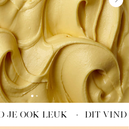
D JE OOK LEUK
·
DIT VIND