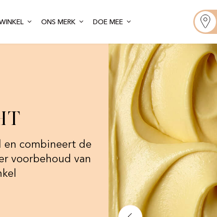
WINKEL
ONS MERK
DOE MEE
ht
il en combineert de
er voorbehoud van
nkel