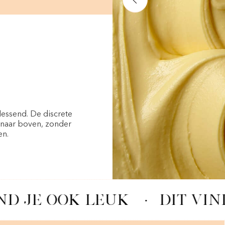
essend. De discrete
t naar boven, zonder
en.
ND JE OOK LEUK
·
DIT VIN