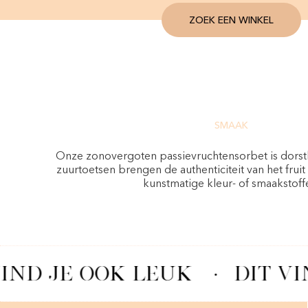
ZOEK EEN WINKEL
SMAAK
Onze zonovergoten passievruchtensorbet is dorstl
zuurtoetsen brengen de authenticiteit van het frui
kunstmatige kleur- of smaakstoff
IND JE OOK LEUK
·
DIT VI