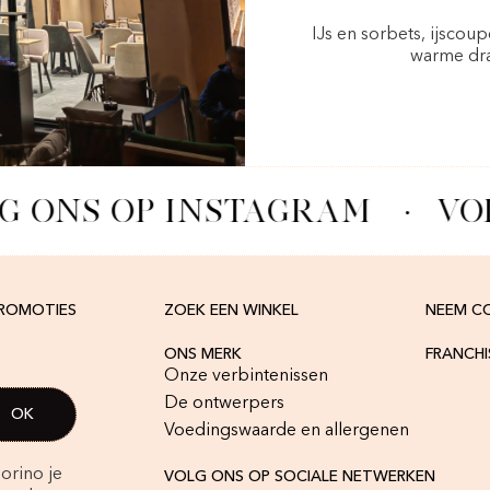
IJs en sorbets, ijscou
warme dra
G ONS OP INSTAGRAM
·
VO
PROMOTIES
ZOEK EEN WINKEL
NEEM C
ONS MERK
FRANCH
Onze verbintenissen
De ontwerpers
Voedingswaarde en allergenen
orino je
VOLG ONS OP SOCIALE NETWERKEN