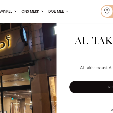
WINKEL
ONS MERK
DOE MEE
Al Tak
Al Takhassousi, 
RO
P