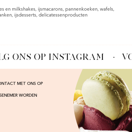
pes en milkshakes, ijsmacarons, pannenkoeken, wafels,
nken, ijsdesserts, delicatessenproducten
LG ONS OP INSTAGRAM
·
VO
ONTACT MET ONS OP
ISENEMER WORDEN