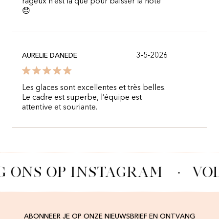
rageux n’est là que pour baisser la note
😞
3-5-2026
AURELIE DANEDE
Les glaces sont excellentes et très belles.
Le cadre est superbe, l’équipe est
attentive et souriante.
G ONS OP INSTAGRAM
·
VOL
ABONNEER JE OP ONZE NIEUWSBRIEF EN ONTVANG