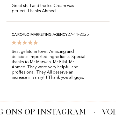
Great stuff and the Ice Cream was
perfect. Thanks Ahmed
27-11-2025
CAIROFLO MARKETING AGENCY
Best gelato in town. Amazing and
delicious imported ingredients. Special
thanks to Mr Marwan, Mr Bilal, Mr
Ahmed. They were very helpful and
proffesional. They All deserve an
increase in salary!!! Thank you all guys.
G ONS OP INSTAGRAM
·
VOL