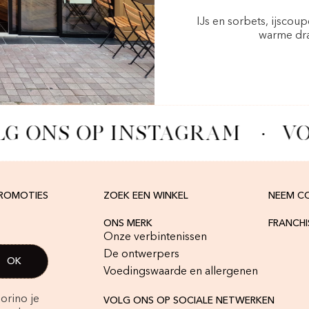
IJs en sorbets, ijscou
warme dra
G ONS OP INSTAGRAM
·
VO
PROMOTIES
ZOEK EEN WINKEL
NEEM C
ONS MERK
FRANCH
Onze verbintenissen
De ontwerpers
Voedingswaarde en allergenen
orino je
VOLG ONS OP SOCIALE NETWERKEN