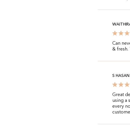
WAITHIR
Can neve
& fresh.
S HASAN
Great de
using a 
every no
custome