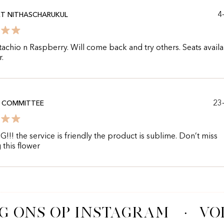
4
T NITHASCHARUKUL
istachio n Raspberry. Will come back and try others. Seats avail
r.
23
C COMMITTEE
!! the service is friendly the product is sublime. Don’t miss
 this flower
G ONS OP INSTAGRAM
·
VOL