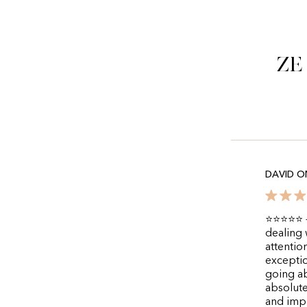
Ze
DAVID 
⭐⭐⭐⭐⭐ – 
dealing 
attentio
exceptio
going ab
absolute
and impe