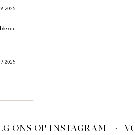
-9-2025
able on
-9-2025
G ONS OP INSTAGRAM
·
VO