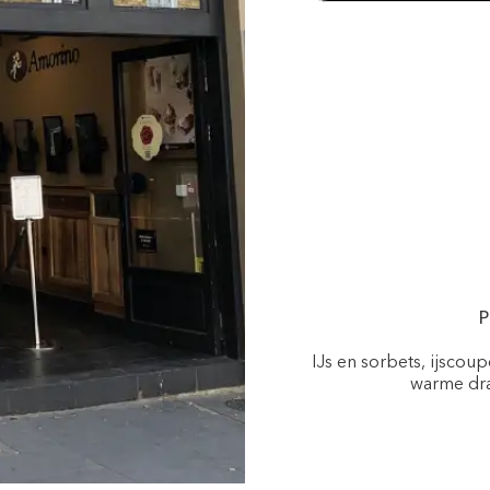
P
IJs en sorbets, ijscou
warme dra