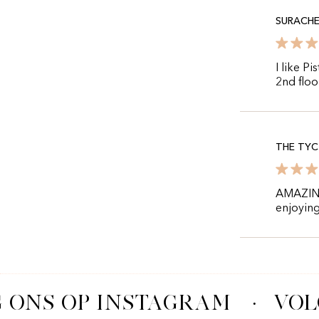
SURACHE
I like P
2nd floo
THE TY
AMAZING!
enjoying
 ONS OP INSTAGRAM
·
VOL