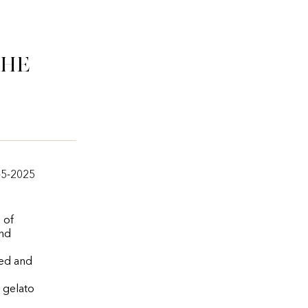
che
-5-2025
 of
and
ded and
s gelato