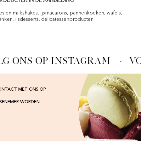
RODUCTEN IN DE AANBIEDING
pes en milkshakes, ijsmacarons, pannenkoeken, wafels,
nken, ijsdesserts, delicatessenproducten
LG ONS OP INSTAGRAM
·
VO
ONTACT MET ONS OP
ISENEMER WORDEN