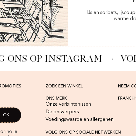
P
IJs en sorbets, ijscou
warme dra
G ONS OP INSTAGRAM
·
VO
PROMOTIES
ZOEK EEN WINKEL
NEEM C
ONS MERK
FRANCH
Onze verbintenissen
De ontwerpers
Voedingswaarde en allergenen
orino je
VOLG ONS OP SOCIALE NETWERKEN