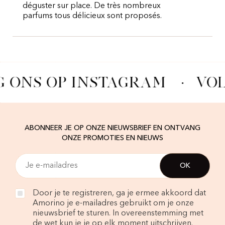
déguster sur place. De très nombreux
parfums tous délicieux sont proposés.
G ONS OP INSTAGRAM
·
VOL
ABONNEER JE OP ONZE NIEUWSBRIEF EN ONTVANG
ONZE PROMOTIES EN NIEUWS
Door je te registreren, ga je ermee akkoord dat
Amorino je e-mailadres gebruikt om je onze
nieuwsbrief te sturen. In overeenstemming met
de wet kun je je op elk moment uitschrijven.