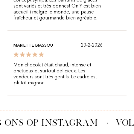
concept sympa. Les parfums de glaces
sont variés et très bonnes! On Y est bien
accueilli malgré le monde, une pause
fraîcheur et gourmande bien agréable.
20-2-2026
MARIETTE BIASSOU
Mon chocolat était chaud, intense et
onctueux et surtout délicieux. Les
vendeurs sont très gentils. Le cadre est
plutôt mignon.
 ONS OP INSTAGRAM
·
VOL