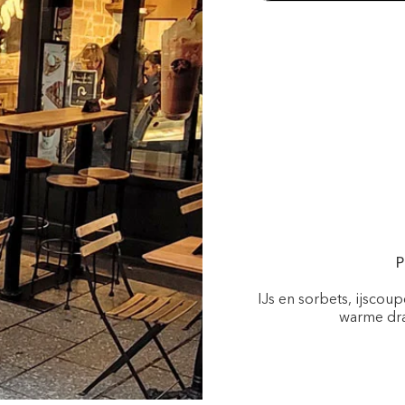
P
IJs en sorbets, ijscou
warme dra