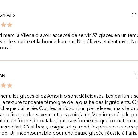
11
ESPRATS
 merci à Vilena d'avoir accepté de servir 57 glaces en un tem
vec le sourire et la bonne humeur. Nos élèves étaient ravis. N
ons !
1
ON
ent, les glaces chez Amorino sont délicieuses. Les parfums s
t la texture fondante témoigne de la qualité des ingrédients. O
 chaque cuillerée. Oui, les tarifs sont un peu élevés, mais le pri
par la finesse des saveurs et le savoir‑faire. Mention spéciale po
tion en forme de pétales, qui transforme chaque cornet en u
uvre d’art. C’est beau, soigné, et ça rend l’expérience encore 
e. Un incontournable pour une pause glacée réussie à Paris.