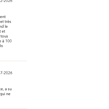
-2-2026
sent
et très
nd le
 et
 tous
e à 100
Un
-7-2026
e, a su
qui ne