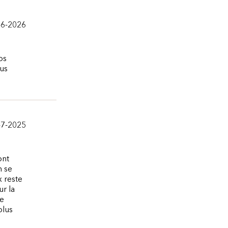
-6-2026
ps
ous
-7-2025
ont
n se
x reste
ur la
ne
plus