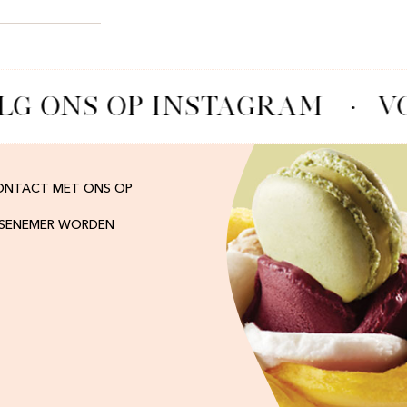
LG ONS OP INSTAGRAM
·
VO
ONTACT MET ONS OP
ISENEMER WORDEN