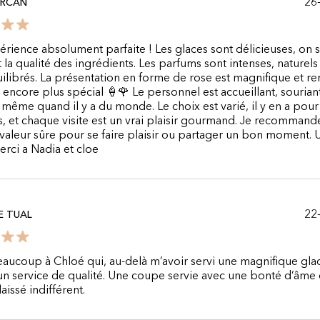
26
ERCAN
rience absolument parfaite ! Les glaces sont délicieuses, on 
 la qualité des ingrédients. Les parfums sont intenses, naturels 
ilibrés. La présentation en forme de rose est magnifique et re
ncore plus spécial 🍦🌹 Le personnel est accueillant, souriant
, même quand il y a du monde. Le choix est varié, il y en a pour
s, et chaque visite est un vrai plaisir gourmand. Je recommand
valeur sûre pour se faire plaisir ou partager un bon moment. 
rci a Nadia et cloe
22
E TUAL
aucoup à Chloé qui, au-delà m’avoir servi une magnifique glac
un service de qualité. Une coupe servie avec une bonté d’âme 
aissé indifférent.