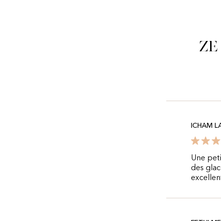
Ze
ICHAM L
Une peti
des glac
excellen