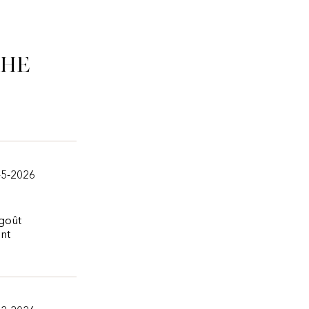
che
-5-2026
 goût
ent