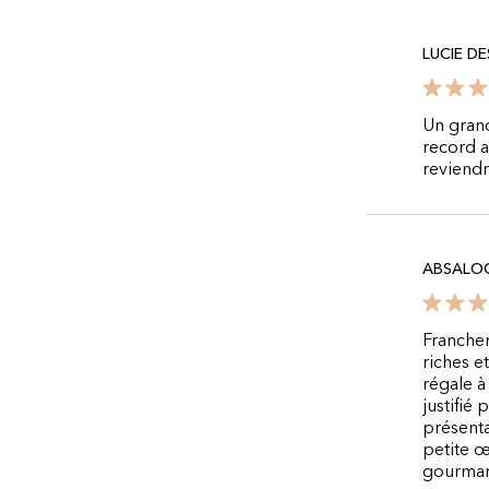
LUCIE D
Un grand
record a
reviendr
ABSALO
Franchem
riches e
régale à
justifié 
présenta
petite œ
gourmand