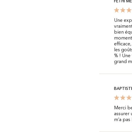
FETHI M
Une expé
vraiment
bien équ
moment e
efficace
les goût
% ! Une 
grand me
BAPTIST
Merci be
assurer 
m’a pas l