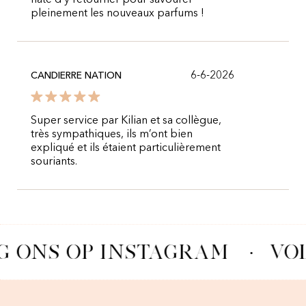
hâte d’y retourner pour savourer
pleinement les nouveaux parfums !
6-6-2026
CANDIERRE NATION
Super service par Kilian et sa collègue,
très sympathiques, ils m’ont bien
expliqué et ils étaient particulièrement
souriants.
G ONS OP INSTAGRAM
·
VO