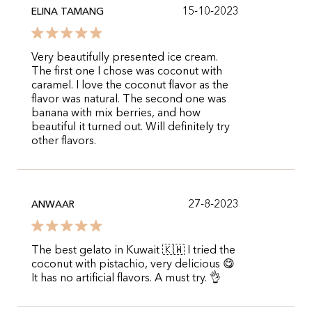
15-10-2023
ELINA TAMANG
Very beautifully presented ice cream.
The first one I chose was coconut with
caramel. I love the coconut flavor as the
flavor was natural. The second one was
banana with mix berries, and how
beautiful it turned out. Will definitely try
other flavors.
27-8-2023
ANWAAR
The best gelato in Kuwait 🇰🇼 I tried the
coconut with pistachio, very delicious 😋
It has no artificial flavors. A must try. 👌