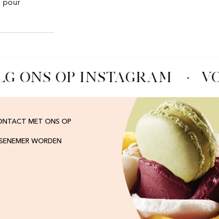
s pour
G ONS OP INSTAGRAM
·
VO
ONTACT MET ONS OP
ISENEMER WORDEN