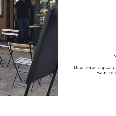
P
IJs en sorbets, ijscou
warme dra