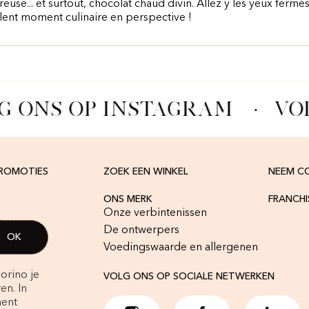
reuse... et surtout, chocolat chaud divin. Allez y les yeux fermé
lent moment culinaire en perspective !
G ONS OP INSTAGRAM
·
VOL
PROMOTIES
ZOEK EEN WINKEL
NEEM C
ONS MERK
FRANCH
Onze verbintenissen
De ontwerpers
Voedingswaarde en allergenen
orino je
VOLG ONS OP SOCIALE NETWERKEN
en. In
ment