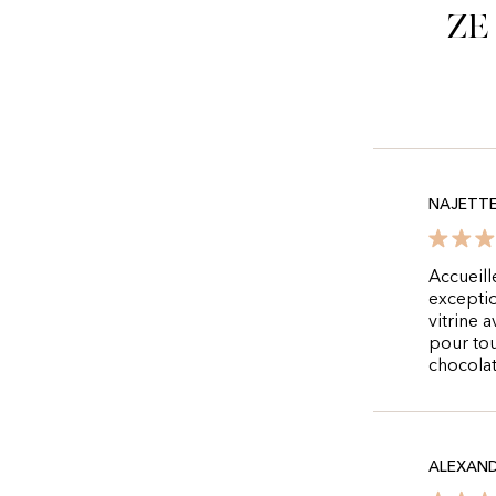
Ze
NAJETT
Accueill
exceptio
vitrine a
pour tou
chocolat
ALEXAND