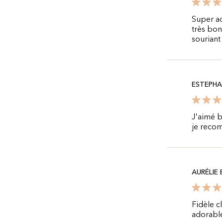
Super ad
très bon
souriant 
ESTEPHA
J'aimé b
je reco
AURÉLIE 
Fidèle c
adorable