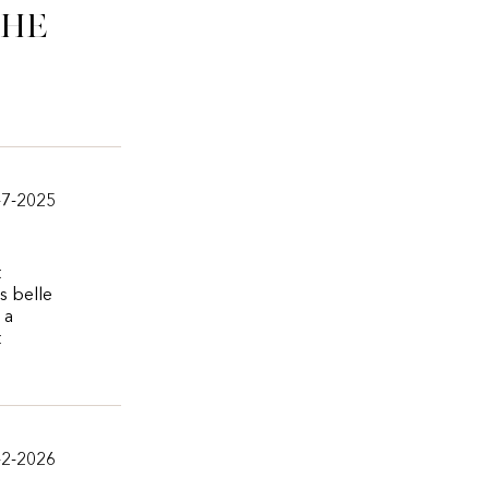
che
-7-2025
t
s belle
 a
t
-2-2026