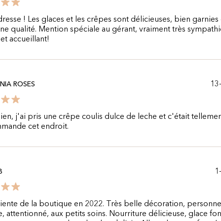
resse ! Les glaces et les crêpes sont délicieuses, bien garnies
ne qualité. Mention spéciale au gérant, vraiment très sympath
et accueillant!
13
NIA ROSES
ien, j'ai pris une crêpe coulis dulce de leche et c'était telleme
mmande cet endroit.
1
B
liente de la boutique en 2022. Très belle décoration, personne
, attentionné, aux petits soins. Nourriture délicieuse, glace fo