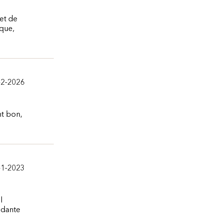
 et de
ique,
-2-2026
nt bon,
-1-2023
l
ndante