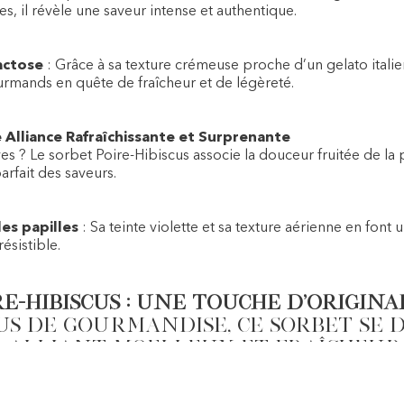
es, il révèle une saveur intense et authentique.
actose
: Grâce à sa texture crémeuse proche d’un gelato italie
ourmands en quête de fraîcheur et de légèreté.
e Alliance Rafraîchissante et Surprenante
s ? Le sorbet Poire-Hibiscus associe la douceur fruitée de la po
arfait des saveurs.
les papilles
: Sa teinte violette et sa texture aérienne en font
ésistible.
e-Hibiscus : une touche d’origina
s de gourmandise, ce sorbet se 
, alliant moelleux et fraîcheur
 déguster ces délices ép