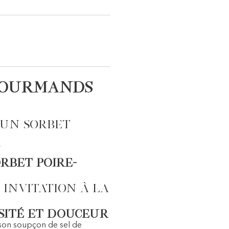
é gourmands
’un sorbet
n
rbet Poire-
invitation à la
nsité et Douceur
t son soupçon de sel de