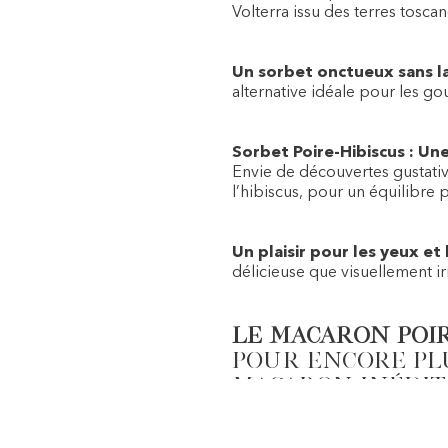
Volterra issu des terres toscan
Un sorbet onctueux sans l
alternative idéale pour les g
Sorbet Poire-Hibiscus : Un
Envie de découvertes gustative
l’hibiscus, pour un équilibre p
Un plaisir pour les yeux et 
délicieuse que visuellement irr
Le macaron Poir
Pour encore plu
macaron inédit
Où et quand