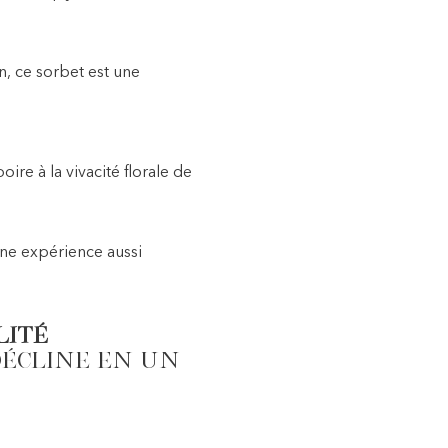
n, ce sorbet est une
ire à la vivacité florale de
 une expérience aussi
lité
décline en un
.
hémères ?