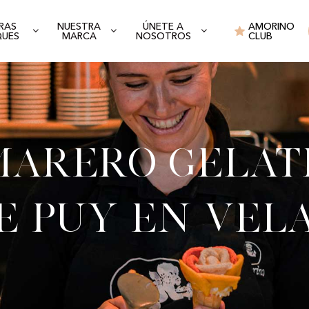
RAS
NUESTRA
ÚNETE A
AMORINO
QUES
MARCA
NOSOTROS
CLUB
arero gelat
e Puy en Vel