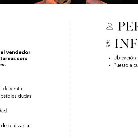
Pe
In
 el vendedor
Ubicación :
 tareas son:
es.
Puesto a c
s de venta.
posibles dudas
dad.
de realizar su