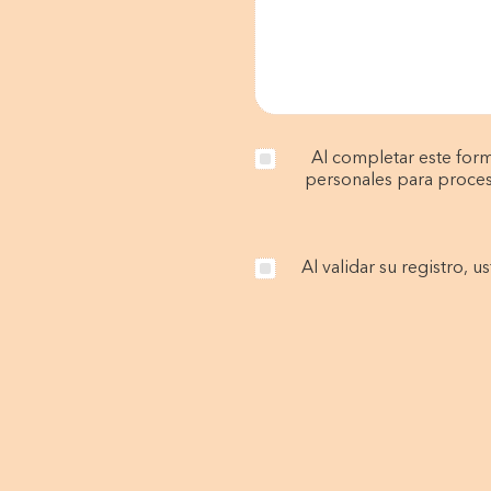
Al completar este for
personales para procesa
Al validar su registro,