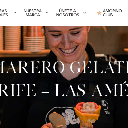
RAS
NUESTRA
ÚNETE A
AMORINO
QUES
MARCA
NOSOTROS
CLUB
arero gelat
ife – Las Am