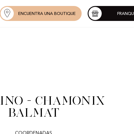
ENCUENTRA UNA BOUTIQUE
FRANQU
ino - Chamonix
Balmat
COORDENADAS