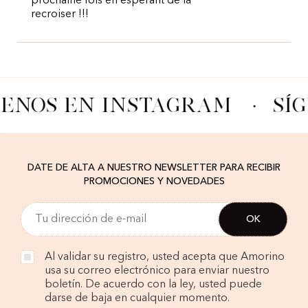
prochaine fois en espérant de la
recroiser !!!
UENOS EN INSTAGRAM
·
SÍ
DATE DE ALTA A NUESTRO NEWSLETTER PARA RECIBIR
PROMOCIONES Y NOVEDADES
Al validar su registro, usted acepta que Amorino
usa su correo electrónico para enviar nuestro
boletín. De acuerdo con la ley, usted puede
darse de baja en cualquier momento.