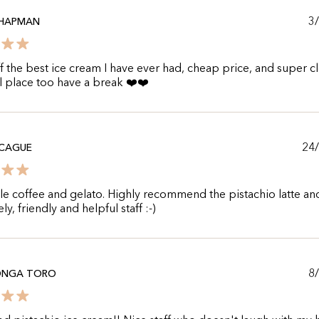
3
CHAPMAN
 the best ice cream I have ever had, cheap price, and super c
l place too have a break ❤️❤️
24
CCAGUE
le coffee and gelato. Highly recommend the pistachio latte an
ly, friendly and helpful staff :-)
8
NGA TORO