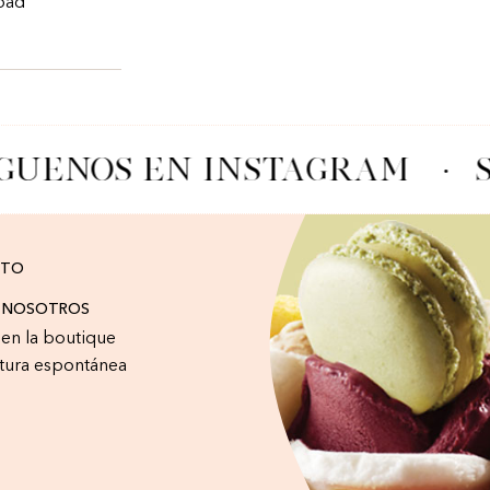
 bad
GUENOS EN INSTAGRAM
·
S
CTO
A NOSOTROS
r en la boutique
tura espontánea