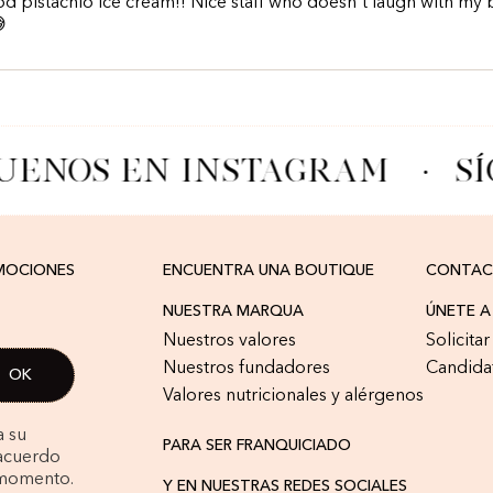
d pistachio ice cream!! Nice staff who doesn't laugh with my

UENOS EN INSTAGRAM
·
SÍ
OMOCIONES
ENCUENTRA UNA BOUTIQUE
CONTA
NUESTRA MARQUA
ÚNETE 
Nuestros valores
Solicita
Nuestros fundadores
Candida
Valores nutricionales y alérgenos
a su
PARA SER FRANQUICIADO
 acuerdo
 momento.
Y EN NUESTRAS REDES SOCIALES