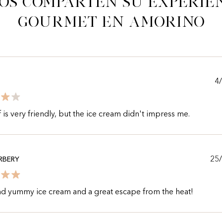
os comparten su experie
gourmet en Amorino
4
f is very friendly, but the ice cream didn't impress me.
25
RBERY
nd yummy ice cream and a great escape from the heat!