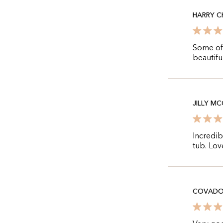
HARRY 
Some off
beautifu
JILLY M
Incredib
tub. Love
COVADO