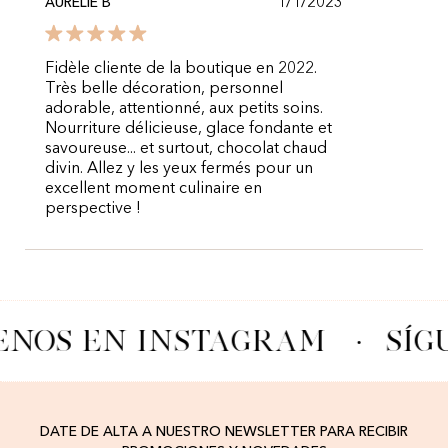
1/1/2023
AURÉLIE B
Fidèle cliente de la boutique en 2022.
Très belle décoration, personnel
adorable, attentionné, aux petits soins.
Nourriture délicieuse, glace fondante et
savoureuse... et surtout, chocolat chaud
divin. Allez y les yeux fermés pour un
excellent moment culinaire en
perspective !
ENOS EN INSTAGRAM
·
SÍG
DATE DE ALTA A NUESTRO NEWSLETTER PARA RECIBIR