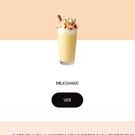
MILKSHAKE​
VER