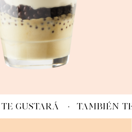
 TE GUSTARÁ
·
TAMBIÉN T