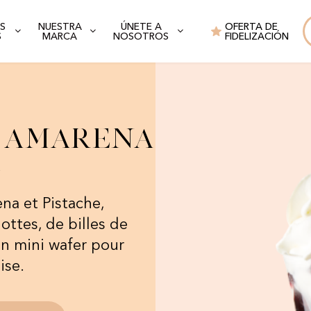
S
NUESTRA
ÚNETE A
OFERTA DE
S
MARCA
NOSOTROS
FIDELIZACIÓN
 Amarena
​
a et Pistache,
ottes, de billes de
un mini wafer pour
ise.