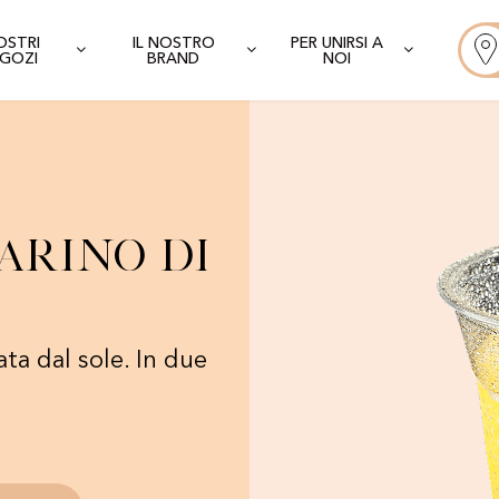
NOSTRI
IL NOSTRO
PER UNIRSI A
GOZI
BRAND
NOI
arino di
ata dal sole. In due