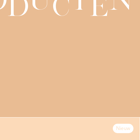
d
c
e
Nieuw