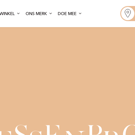
WINKEL
ONS MERK
DOE MEE
s
e
p