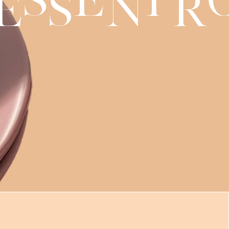
e
s
n
r