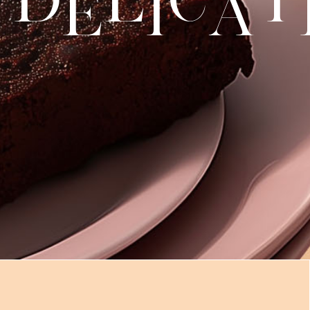
e
i
a