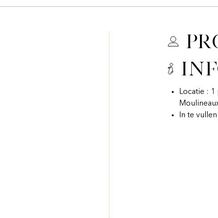
Pr
In
Locatie : 
Moulineau
In te vulle