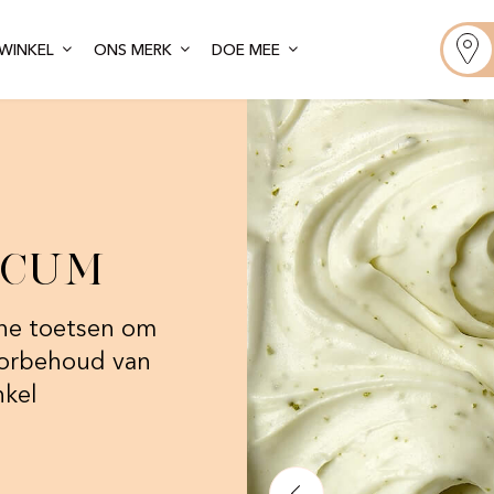
WINKEL
ONS MERK
DOE MEE
icum
ane toetsen om
oorbehoud van
nkel