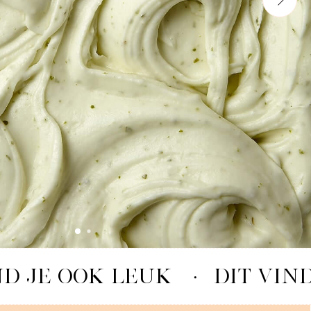
ND JE OOK LEUK
·
DIT VIND