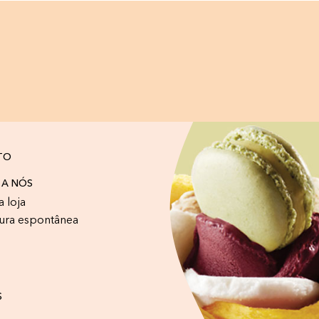
TO
 A NÓS
a loja
ura espontânea
S