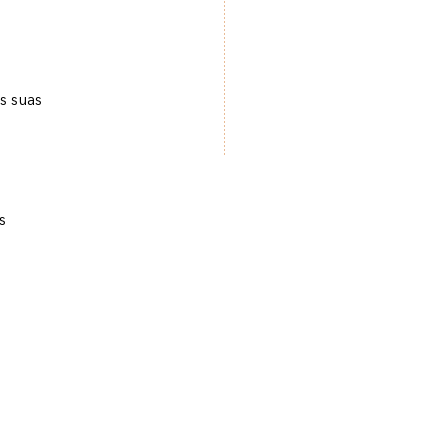
.
s suas
s