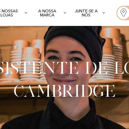
S NOSSAS
A NOSSA
JUNTE-SE A
LOJAS
MARCA
NÓS
sistente de l
Cambridge