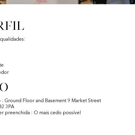
rfil
 qualidades:
te
edor
fo
o : Ground Floor and Basement 9 Market Street
B2 3PA
ser preenchida : O mais cedo possível