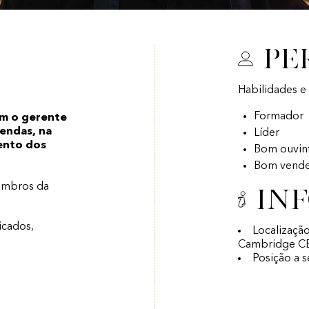
Pe
Habilidades e
Formador
om o gerente
vendas, na
Líder
ento dos
Bom ouvin
Bom vend
membros da
In
icados,
Localizaçã
Cambridge C
Posição a 