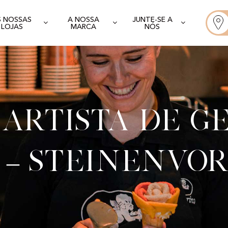
S NOSSAS
A NOSSA
JUNTE-SE A
LOJAS
MARCA
NÓS
artista de g
 – Steinenvo