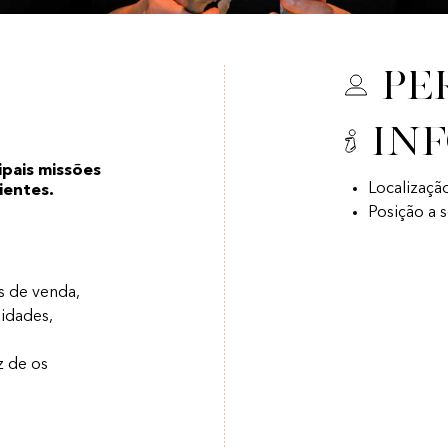
Pe
In
ipais missões
Localização
lientes.
Posição a 
s de venda,
idades,
z de os