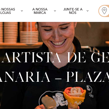
S NOSSAS
A NOSSA
JUNTE-SE A
LOJAS
MARCA
NÓS
artista de g
naria – Plaz