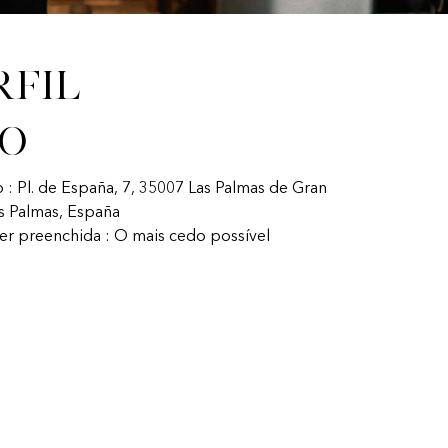
rfil
fo
o : Pl. de España, 7, 35007 Las Palmas de Gran
as Palmas, España
ser preenchida : O mais cedo possível