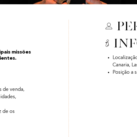
Pe
In
ipais missões
Localizaçã
lientes.
Canaria, L
Posição a 
s de venda,
idades,
z de os