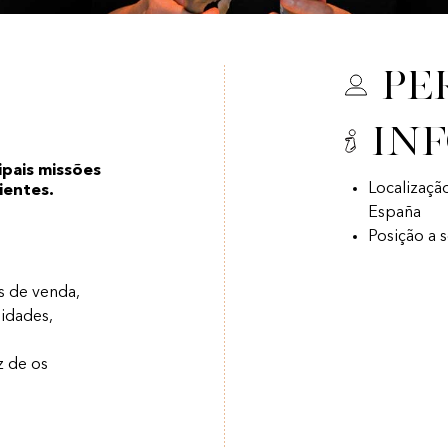
Pe
In
ipais missões
Localizaçã
lientes.
España
Posição a 
s de venda,
idades,
z de os