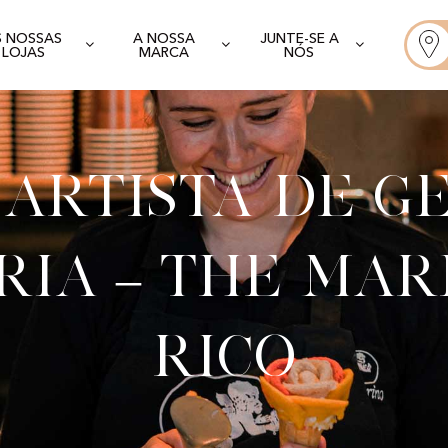
S NOSSAS
A NOSSA
JUNTE-SE A
LOJAS
MARCA
NÓS
artista de g
ria – The Mar
Rico