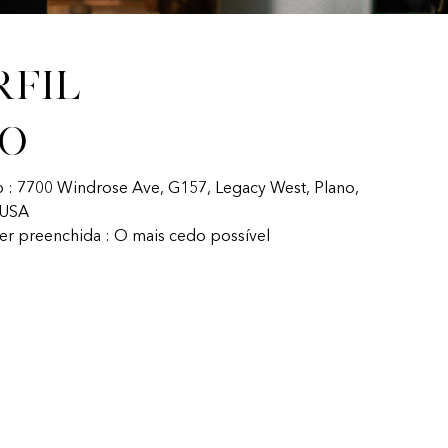
rfil
fo
o : 7700 Windrose Ave, G157, Legacy West, Plano,
 USA
ser preenchida : O mais cedo possível