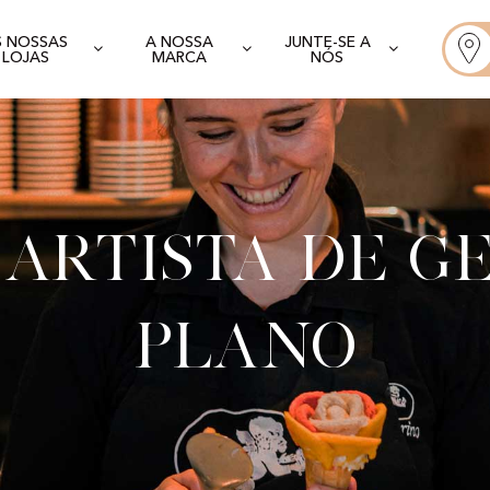
S NOSSAS
A NOSSA
JUNTE-SE A
LOJAS
MARCA
NÓS
artista de g
Plano