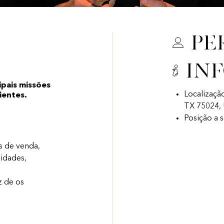
Pe
In
ipais missões
Localizaçã
lientes.
TX 75024,
Posição a 
s de venda,
idades,
z de os