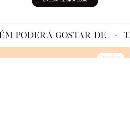
ENCONTRE UMA LOJA
M PODERÁ GOSTAR DE
·
T
Novidade