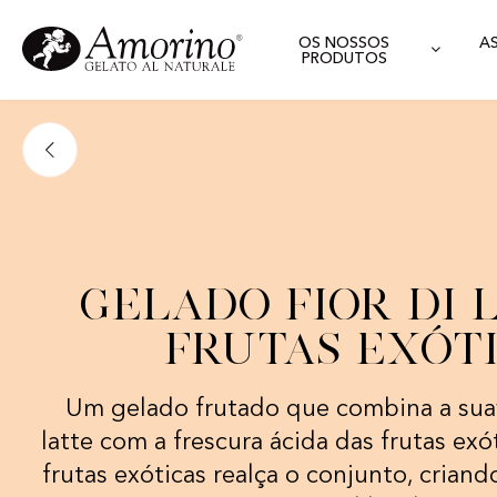
OS NOSSOS
A
PRODUTOS
Gelado Fior di 
Frutas Exót
Um gelado frutado que combina a suav
latte com a frescura ácida das frutas exó
frutas exóticas realça o conjunto, crian