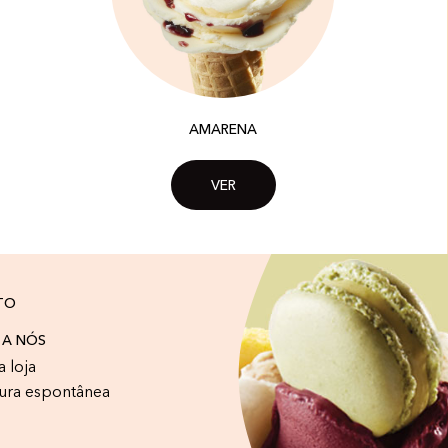
AMARENA
VER
TO
 A NÓS
a loja
ura espontânea