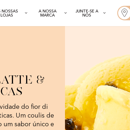
S NOSSAS
A NOSSA
JUNTE-SE A
LOJAS
MARCA
NÓS
Latte &
icas
idade do fior di
ticas. Um coulis de
do um sabor único e