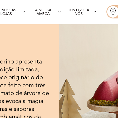
S NOSSAS
A NOSSA
JUNTE-SE A
LOJAS
MARCA
NÓS
morino apresenta
dição limitada,
ce originário do
te feito com três
rmato de árvore de
as evoca a magia
ras e sabores
emblemáticos da