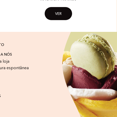
VER
TO
 A NÓS
a loja
ura espontânea
S