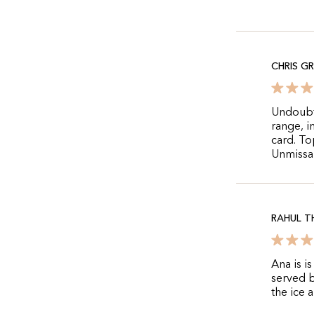
CHRIS G
Undoubte
range, i
card. To
Unmissa
RAHUL T
Ana is i
served b
the ice 