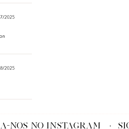
07/2025
ion
08/2025
A-NOS NO INSTAGRAM
·
SI