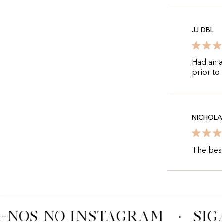
JJ DBL
Had an a
prior to
NICHOL
The best
-NOS NO INSTAGRAM
·
SIG