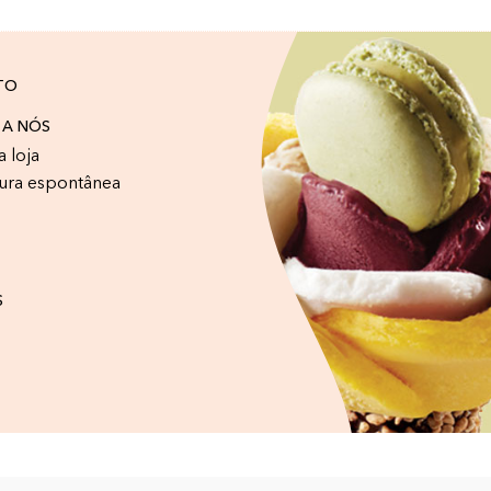
TO
 A NÓS
a loja
ura espontânea
S