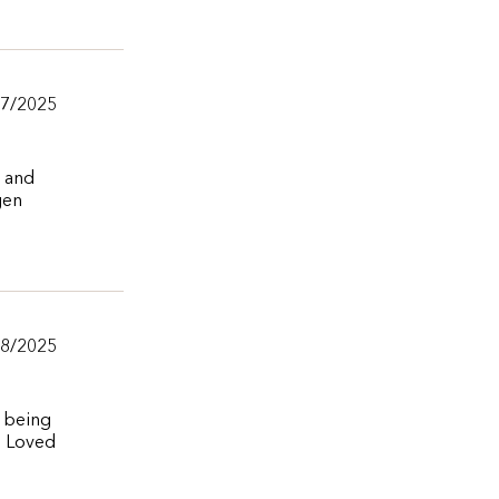
07/2025
y and
gen
08/2025
e being
. Loved