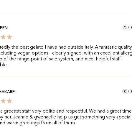
25/
REEN
dly the best gelato I have had outside Italy. A fantastic qualit
ncluding vegan options - clearly signed, with an excellent aller
p of the range point of sale system, and nice, helpful staff.
ble.
05/
HAKARE
s a greattttt staff very polite and respectful. We had a great tim
y her. Jeanne & gwenaelle help us get something very special
and warm greetings from all of them.