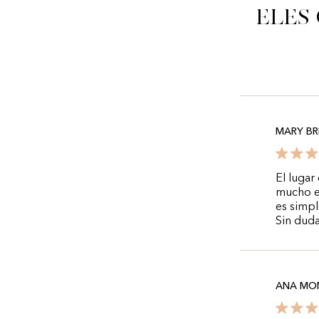
Eles
MARY BR
El lugar
mucho el
es simpl
Sin duda
ANA MO