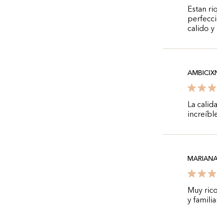
Estan ri
perfecci
calido y
AMBICIX
La calid
increíbl
MARIANA
Muy rico
y familiar