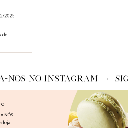
12/2025
s de
A-NOS NO INSTAGRAM
·
SI
TO
 A NÓS
a loja