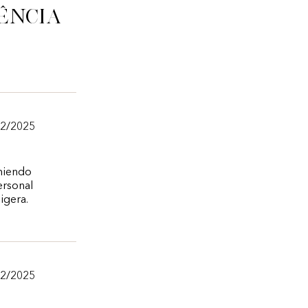
ência
12/2025
omiendo
ersonal
igera.
12/2025