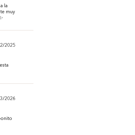
a la
nte muy
✨️
12/2025
esta
03/2026
bonito