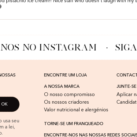
d pistachio ice cream!! Nice staff who doesn't laugh with my

-NOS NO INSTAGRAM
·
SIGA
 NOSSAS
ENCONTRE UM LOJA
CONTAC
A NOSSA MARCA
JUNTE-SE
O nosso compromisso
Aplicar n
Os nossos criadores
Candidat
Valor nutricional e alergénios
o usa seu
TORNE-SE UM FRANQUEADO
 a lei,
o.
ENCONTRE-NOS NAS NOSSAS REDES SOCIAI