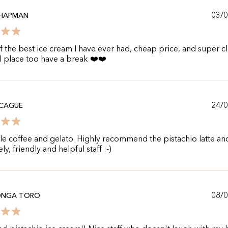
03/
CHAPMAN
 the best ice cream I have ever had, cheap price, and super c
l place too have a break ❤️❤️
24/
CCAGUE
le coffee and gelato. Highly recommend the pistachio latte an
ly, friendly and helpful staff :-)
08/
NGA TORO