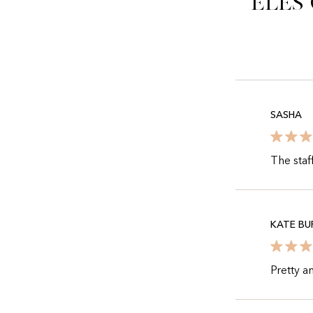
Eles
SASHA
The staf
KATE BU
Pretty a