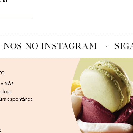
 bad
-NOS NO INSTAGRAM
·
SIG
TO
 A NÓS
a loja
ura espontânea
S