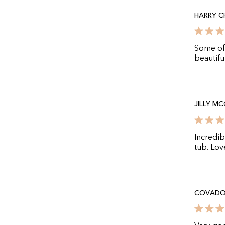
HARRY 
Some off
beautifu
JILLY M
Incredib
tub. Love
COVADO