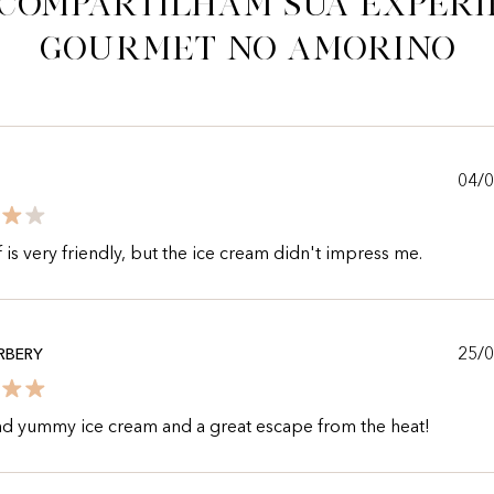
 compartilham sua experi
gourmet no Amorino
04/
f is very friendly, but the ice cream didn't impress me.
25/
RBERY
nd yummy ice cream and a great escape from the heat!