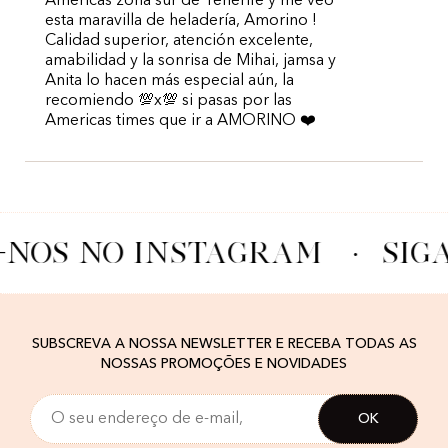
Americas zona sur de Tenerife y me veo
esta maravilla de heladería, Amorino !
Calidad superior, atención excelente,
amabilidad y la sonrisa de Mihai, jamsa y
Anita lo hacen más especial aún, la
recomiendo 💯x💯 si pasas por las
Americas times que ir a AMORINO ❤️
-NOS NO INSTAGRAM
·
SIG
SUBSCREVA A NOSSA NEWSLETTER E RECEBA TODAS AS
NOSSAS PROMOÇÕES E NOVIDADES