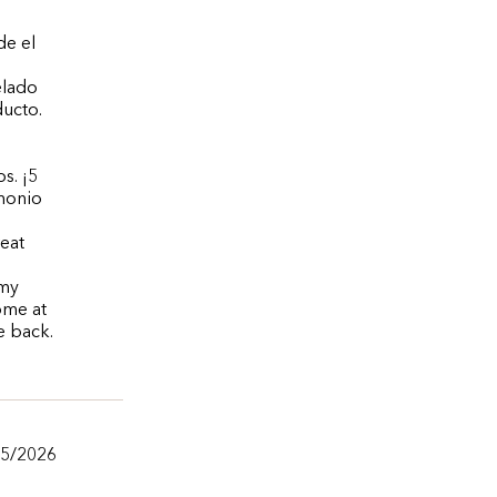
de el
elado
ucto.
s. ¡5
rmonio
reat
 my
ome at
e back.
05/2026