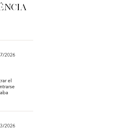
ência
07/2026
rar el
ntrarse
taba
03/2026