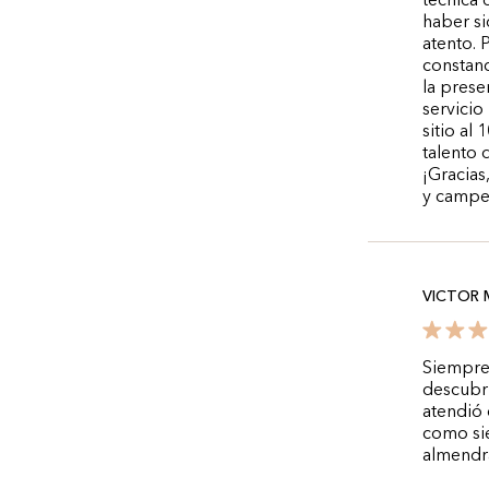
técnica
haber si
atento. 
constanc
la prese
servicio
sitio al
talento 
¡Gracias
y campeo
VICTOR 
Siempre
descubri
atendió 
como si
almendr