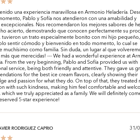
nido una experiencia maravillosa en Armonio Heladería. Des
momento, Pablo y Sofía nos atendieron con una amabilidad y
a excepcionales. Nos recomendaron los mejores sabores de h
ho acierto, demostrando que conocen perfectamente su prod
tuvieron un trato especialmente bonito con mi hijo pequeño,
olo sentir cómodo y bienvenido en todo momento, lo cual se
 muchísimo como familia. Sin duda, un lugar al que volveremo
s más que merecidas! --- We had a wonderful experience at A
a. From the very beginning, Pablo and Sofía provided us with
nal service, being both friendly and attentive. They gave us g
dations for the best ice cream flavors, clearly showing their
e and passion for what they do. On top of that, they treated
on with such kindness, making him feel comfortable and welc
s, which we truly appreciated as a family. We will definitely com
eserved 5-star experience!
31/
AVIER RODRIGUEZ CAPRIO