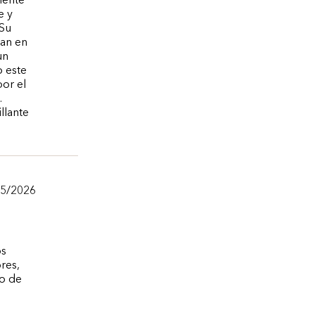
mente
e y
 Su
jan en
un
o este
por el
.
illante
05/2026
os
res,
o de