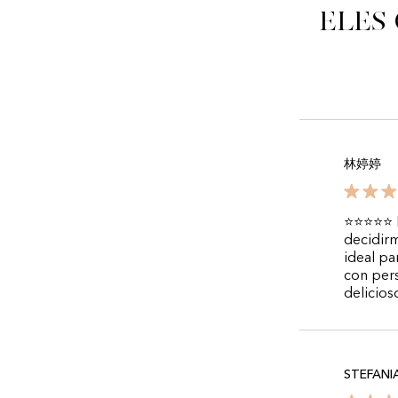
Eles
林婷婷
⭐⭐⭐⭐⭐ P
decidirm
ideal pa
con pers
delicios
STEFANIA