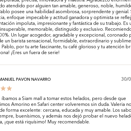
 depurada, precisa, innovadora y maestra. Agradezco enorme
do atendido por alguien tan amable, generoso, noble, humild
Pablo posee una habilidad asombrosa, sorprendente y genial.
ia, enfoque impecable y actitud ganadora y optimista se refle
ntación impoluta, impresionante y fantástica de su trabajo. Es 
 insuperable, memorable, distinguido y exclusivo. Recomiend
 100%. Un lugar acogedor, agradable y excepcional, coronado 
de un barista sensacional, formidable, extraordinario y sublime
, Pablo, por tu arte fascinante, tu café glorioso y tu atención br
na! ¡Eres un fuera de serie!
30/
MANUEL PAVON NAVARRO
 íbamos a Siam mall a tomar estos helados, pero desde que
mos Amorino en Safari center volveremos sin duda. Valeria n
de forma excelente: cercana, educada y muy amable. Los sabo
empre, buenísimos, y además nos dejó probar el nuevo helad
a, ¡que está riquísimo! Muy recomendable.