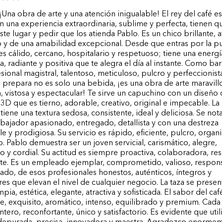
na obra de arte y una atención inigualable! El rey del café es
n una experiencia extraordinaria, sublime y perfecta, tienen q
este lugar y pedir que los atienda Pablo. Es un chico brillante, a
y de una amabilidad excepcional. Desde que entras por la pu
 es cálido, cercano, hospitalario y respetuoso; tiene una energí
a, radiante y positiva que te alegra el día al instante. Como bar
sional magistral, talentoso, meticuloso, pulcro y perfeccionista
 prepara no es solo una bebida, ¡es una obra de arte maravill
 vistosa y espectacular! Te sirve un capuchino con un diseño
 3D que es tierno, adorable, creativo, original e impecable. La
iene una textura sedosa, consistente, ideal y deliciosa. Se not
abajador apasionado, entregado, detallista y con una destreza
e y prodigiosa. Su servicio es rápido, eficiente, pulcro, organ
. Pablo demuestra ser un joven servicial, carismático, alegre,
o y cordial. Su actitud es siempre proactiva, colaboradora, res
nte. Es un empleado ejemplar, comprometido, valioso, respon
nado, de esos profesionales honestos, auténticos, íntegros y
es que elevan el nivel de cualquier negocio. La taza se presen
pia, estética, elegante, atractiva y sofisticada. El sabor del caf
e, exquisito, aromático, intenso, equilibrado y premium. Cad
ntero, reconfortante, único y satisfactorio. Es evidente que util