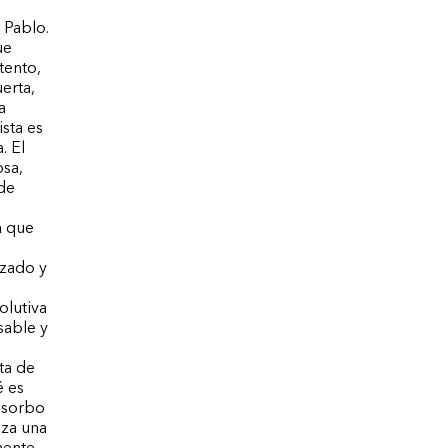
 Pablo.
ue
tento,
erta,
a
ista es
. El
osa,
 de
a que
izado y
olutiva
sable y
ta de
é es
a sorbo
iza una