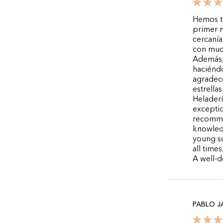
Hemos te
primer 
cercaní
con muc
Además, 
haciénd
agradece
estrella
Heladerí
exceptio
recommen
knowledg
young s
all time
A well-d
PABLO J