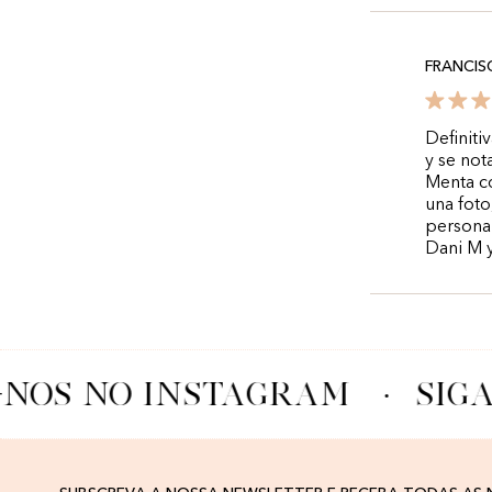
FRANCI
Definiti
y se not
Menta co
una foto
personal
Dani M y
-NOS NO INSTAGRAM
·
SIGA