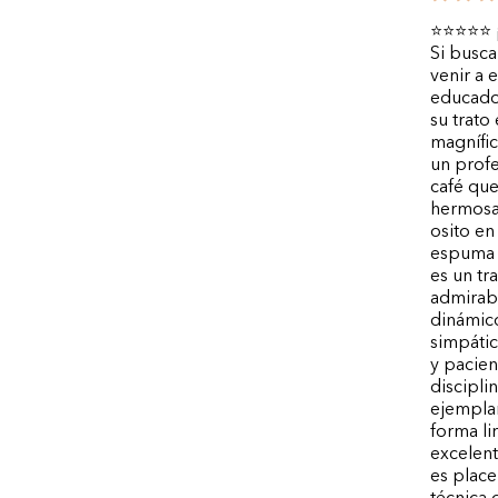
⭐⭐⭐⭐⭐ ¡U
Si busca
venir a 
educado 
su trato
magnífic
un profe
café que
hermosa,
osito en
espuma t
es un tr
admirabl
dinámico
simpátic
y pacie
discipli
ejemplar
forma lim
excelent
es place