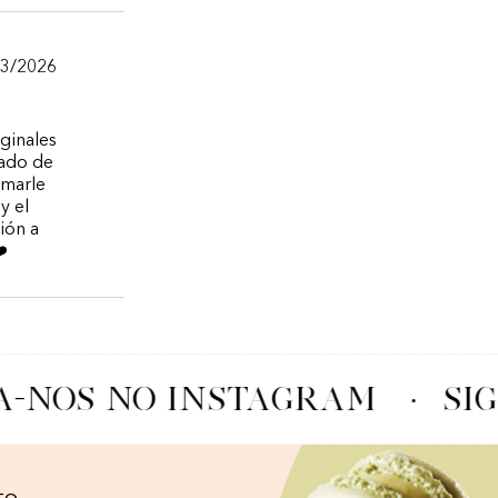
03/2026
iginales
lado de
omarle
y el
ión a
️
A-NOS NO INSTAGRAM
·
SIG