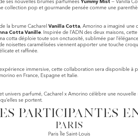
 de ses nouvelles brumes parfumées
Yummy Mist
— Vanilla Co
une collection pop et gourmande pensée comme une parenthès
 de la brume Cacharel
Vanilla Cotta
, Amorino a imaginé une c
nna Cotta Vanille
. Inspirée de l’ADN des deux maisons, cette
na cotta déploie toute son onctuosité, sublimée par l’éléganc
de noisettes caramélisées viennent apporter une touche croqu
icate et raffinée.
périence immersive, cette collaboration sera disponible à pa
orino en France, Espagne et Italie.
et univers parfumé, Cacharel x Amorino célèbre une nouvelle ma
qu’elles se portent.
es participantes e
Paris
Paris Île Saint-Louis